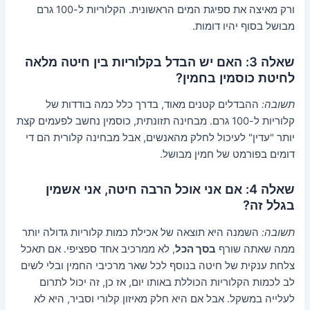
ורק מאיצה את ספיגת המים הראשונית. הקלוריות ל-100 גרם
מבושל בסוף יהיו דומות.
שאלה 3: האם יש הבדל בקלוריות בין חיטה מלאה
לחיטת כוסמין בחמין?
תשובה:
ההבדלים קטנים מאוד, בדרך כלל כמה בודדות של
קלוריות ל-100 גרם. מבחינה תזונתית, כוסמין נחשב לפעמים קצת
יותר "עדין" לעיכול לחלק מהאנשים, אבל מבחינה קלורית הם די
דומים בפורמט של חמין מבושל.
שאלה 4: אם אני אוכל הרבה חיטה, אני אשמין
בגלל זה?
תשובה:
השמנה היא תוצאה של אכילת כמות קלוריות גדולה יותר
ממה שאתה שורף
בסך הכל
, לא ממרכיב אחד ספציפי. אם תאכל
צלחת ענקית של חיטה בנוסף לכל שאר מרכיבי החמין ובלי לשים
לב לכמות הקלוריות הכוללת באותו יום, אז כן, זה יכול לתרום
לעלייה במשקל. אבל אם היא חלק מאיזון קלורי וסביר, היא לא