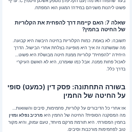
בעוד שתפוח האדמה (עם הקליפה) מספק אשלגן וויטמין C. עדיף
פשוט ליהנות משניהם במידה! המגוון הוא המפתח.
שאלה 7: האם קיימת דרך להפחית את הקלוריות
של החיטה בחמין?
תשובה:
לא באמת. כמות הקלוריות בחיטה היבשה היא קבועה.
מה שמשתנה זה איך היא מופיעה בצלחת אחרי הבישול. הדרך
היחידה "להפחית" קלוריות ממנת חיטה מבושלת היא פשוט…
לאכול פחות ממנה. אבל כמו שאמרנו, היא לא האשם העיקרי
בדרך כלל.
בשורה התחתונה: פסק דין (כמעט) סופי
על החיטה של החמין
אז אחרי כל הדיבורים על קלוריות, פחמימות, סיבים והשוואות…
מה המסקנה הסופית? החיטה של החמין היא
מרכיב נפלא ומזין
בחמין המסורתי. היא תורמת מרקם מיוחד, טעם עמוק, והיא מקור
טוב לפחמימות מורכבות וסיבים.