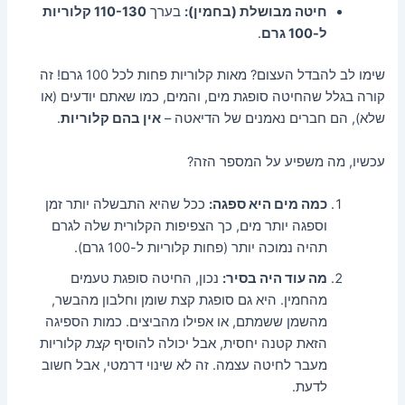
חיטה מבושלת (בחמין):
בערך
110-130 קלוריות
ל-100 גרם
.
שימו לב להבדל העצום? מאות קלוריות פחות לכל 100 גרם! זה
קורה בגלל שהחיטה סופגת מים, והמים, כמו שאתם יודעים (או
שלא), הם חברים נאמנים של הדיאטה –
אין בהם קלוריות
.
עכשיו, מה משפיע על המספר הזה?
כמה מים היא ספגה:
ככל שהיא התבשלה יותר זמן
וספגה יותר מים, כך הצפיפות הקלורית שלה לגרם
תהיה נמוכה יותר (פחות קלוריות ל-100 גרם).
מה עוד היה בסיר:
נכון, החיטה סופגת טעמים
מהחמין. היא גם סופגת קצת שומן וחלבון מהבשר,
מהשמן ששמתם, או אפילו מהביצים. כמות הספיגה
הזאת קטנה יחסית, אבל יכולה להוסיף
קצת
קלוריות
מעבר לחיטה עצמה. זה לא שינוי דרמטי, אבל חשוב
לדעת.