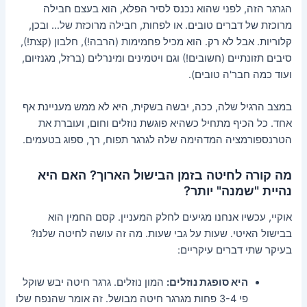
הגרגר הזה, לפני שהוא נכנס לסיר הפלא, הוא בעצם חבילה
מרוכזת של דברים טובים. או לפחות, חבילה מרוכזת של… ובכן,
קלוריות. אבל לא רק. הוא מכיל פחמימות (הרבה!), חלבון (קצת!),
סיבים תזונתיים (חשובים!) וגם ויטמינים ומינרלים (ברזל, מגנזיום,
ועוד כמה חבר'ה טובים).
במצב הרגיל שלה, ככה, יבשה בשקית, היא לא ממש מעניינת אף
אחד. כל הכיף מתחיל כשהיא פוגשת נוזלים וחום, ועוברת את
הטרנספורמציה המדהימה שלה לגרגר תפוח, רך, ספוג בטעמים.
מה קורה לחיטה בזמן הבישול הארוך? האם היא
נהיית "שמנה" יותר?
אוקיי, עכשיו אנחנו מגיעים לחלק המעניין. קסם החמין הוא
בבישול האיטי. שעות על גבי שעות. מה זה עושה לחיטה שלנו?
בעיקר שתי דברים עיקריים:
היא סופגת נוזלים:
המון נוזלים. גרגר חיטה יבש שוקל
פי 3-4 פחות מגרגר חיטה מבושל. זה אומר שהנפח שלו