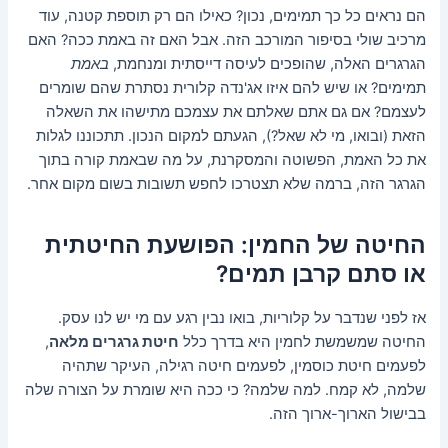
הם נראים כל כך תמימים, נכון? כאילו הם רק תוספת קטנה, עוד
מרכיב שולי בסיפור המורכב הזה. אבל האם זה באמת ככה? האם
הגרגרים האלה, שהופכים לעיסה דייסתית ומנחמת,
באמת
תמימים? או שיש להם איזו אג'נדה קלורית נסתרת שהם שומרים
לעצמם? אם גם אתם שאלתם את עצמכם מתישהו את השאלה
הזאת (ובואו, מי לא שאל?), הגעתם למקום הנכון. תתכוננו לגלות
את כל האמת, הפשוטה והמסקרנת, על מה שבאמת קורה בתוך
הגרגר הזה, ברמה שלא תצטרכו לחפש תשובות בשום מקום אחר.
החיטה של החמין: הפושעת החיטתית
או סתם קרבן תמים?
אז לפני שנדבר על קלוריות, בואו נבין רגע עם מי יש לנו עסק.
החיטה שמשמשת לחמין היא בדרך כלל
חיטת גרגרים מלאה
,
לפעמים חיטת כוסמין, לפעמים חיטה רגילה, העיקר שתהיה
שלמה, לא קמח. למה שלמה? כי ככה היא שומרת על הצורה שלה
בבישול הארוך-ארוך הזה.