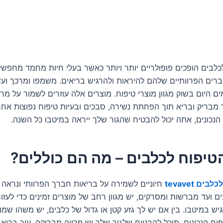
כלבים הופכים פופולריים יותר ויותר כאשר בעלי חיות מחמד מחפשי
רים הפרוותיים שלהם להיראות ולהרגיש בריאים. משמפו ומרכך וע
ים היום בשוק מגוון מוצרי טיפוח. מוצרים אלה עוזרים לשמור על מר
מבריק ובריא תוך הפחתת נשירה, סבכים ובעיות טיפוח נפוצות אחר
הנכונים, אתה יכול להבטיח שהגור שלך ייראה במיטבו כל השנה.
טיפוח לכלבים – מה הם כוללים?
ים tevavet
חיוניים לשמירה על בריאות חברך הפרוותי ונראה
 ועד מברשות ומסרקים, יש מגוון רחב של מוצרים זמינים כדי לעזור
יש במיטבו. בין אם יש לך גזע קטן או גדול של כלבים, יש משהו שמ
וח הנכונים, תוכל להבטיח שלגור שלך יש פרווה מבריקה, עור בריא ו