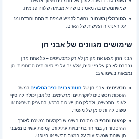
האמרלד
: נחשבת לאבן של הרמוניה ואיזון. אנשים
שמשתמשים בה מאמינים שהיא מביאה שלווה פנימית.
הטורמלין השחור
: נחשב לקמיע שמפחית מתח וחרדה ומגן
על האנרגיה האישית של האדם.
שימושים מגוונים של אבני חן
אבני החן מצאו את מקומן לא רק כתכשיטים – כל אחת מהן
נבחרת לא רק על פי יופיה, אלא גם על פי סגולותיה הרוחניות. הן
נמצאות בשימוש ב:
תכשיטים
: אבני חן של
חנות אבנים כפר הסלעים
למשל
הופכות תכשיטים ליוקרתיים ומרשימים. כל אבן יכולה להוסיף
לאופי התכשיט, ולחלק מהן יש כוח לרפא, להעניק השראה או
פשוט להיות סימן של מעמד.
קמעות ותרפיה
: מסורת השימוש בקמעות נמשכת לאורך
ההיסטוריה, במיוחד בתרבויות עתיקות. קמעות עשויים מאבני
חן שונות שמשפיעות על המצב הרגשי או הגופני.