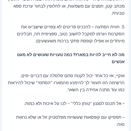
מכתב קטן, חפצים עם משמעות, או לחלופין לבחור ערכת ספא
טבעית.
5. חווית הפתעה – להכניס פריטים לא צפויים שישביעו את
הסקרנות ויגרמו למקבל לחשוב (טוב, ספציפית תה, תבלינים
מיוחדים או אפילו קופסת פתקי ברכות משעשעים).
מה לא חייב להיות במארז? כמה טעויות שעושים לא מעט
אנשים
אוקיי, אז כל אחד יכול לקנות סתם סלסלה עם דברים יפים.
הרשימה הזו תעזור לך להימנע מהמארז “הסתמי” שיכול להיראות
כמו עוד מתנה אחידה בין השאר.
– אל תכנס לסגנון “טוחן כללי” – לכו על איכות ולא כמות.
– תפסיקו עם קופסאות שעשויות מפלסטיק זול או שלא נראות
נאה.