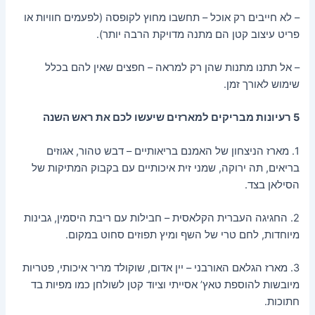
– לא חייבים רק אוכל – תחשבו מחוץ לקופסה (לפעמים חוויות או
פריט עיצוב קטן הם מתנה מדויקת הרבה יותר).
– אל תתנו מתנות שהן רק למראה – חפצים שאין להם בכלל
שימוש לאורך זמן.
5 רעיונות מבריקים למארזים שיעשו לכם את ראש השנה
1. מארז הניצחון של האמנם בריאותיים – דבש טהור, אגוזים
בריאים, תה ירוקה, שמני זית איכותיים עם בקבוק המתיקות של
הסילאן בצד.
2. החגיגה העברית הקלאסית – חבילות עם ריבת היסמין, גבינות
מיוחדות, לחם טרי של השף ומיץ תפוזים סחוט במקום.
3. מארז הגלאם האורבני – יין אדום, שוקולד מריר איכותי, פטריות
מיובשות להוספת טאץ’ אסייתי וציוד קטן לשולחן כמו מפיות בד
חתוכות.