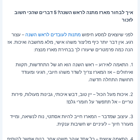
איך לבחור מארז מתנה לראש השנה? 5 דברים שהכי חשוב
לזכור
לפני שיוצאים למסע חיפוש
מתנות לעובדים לראש השנה
– עצור
רגע. אין דבר יותר כיף מליצור משהו אישי, מלא מחשבה ואיכות. אז
הנה כמה פרמטרים שיעזרו לך בבחירת מארז מנצח:
1. התאמה לאירוע – ראש השנה הוא חג של התחדשות, תקוות
ואיחולים – אז המארז צריך לשדר משהו חיובי, חגיגי ומעודד
תחושת התחלה חדשה.
2. איכות מעל הכול – יין טוב, דבש איכותי, גבינות מעולות, פירות
טריים – אל תתפשר על חומרי גלם!
3. עיצוב שמדבר – המארז חייב להיות אסתטי, נוח לנשיאה, ומייד
מעורר חיוך – לעיניים יש חשיבות ענקית.
4. התאמה אישית – כל אחד אוהב משהו אחר. בטח אפשר להוסיף