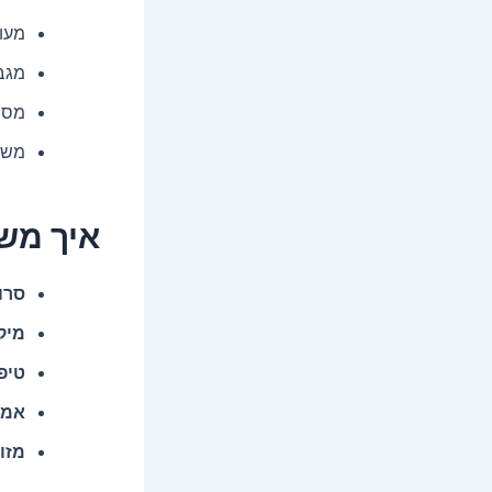
מעוד
מגבי
מסיי
משפר
איך משל
סרו
מיקר
טיפו
אמפ
מזו