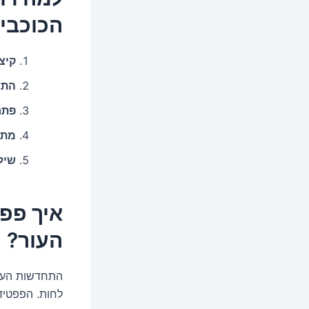
הכוכבים
קיצ
התא
פתרו
מתא
שיל
איך פפ
העור?
התחדשות העור 
לחות. הפפטיד