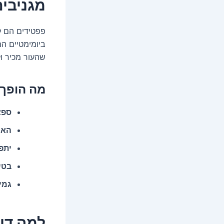
מגניבי
פפטידים הם ק
ביומימטיים ה
שהעור מכיר ו
מה הופך 
ספצ
האצ
יתפ
בטי
גמי