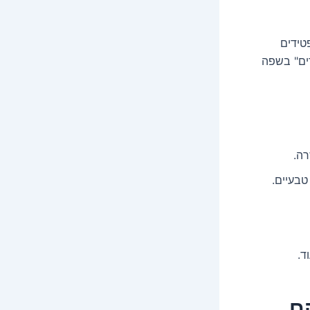
טידים
ים" בשפה
רה.
טבעיים.
ד.
 הם