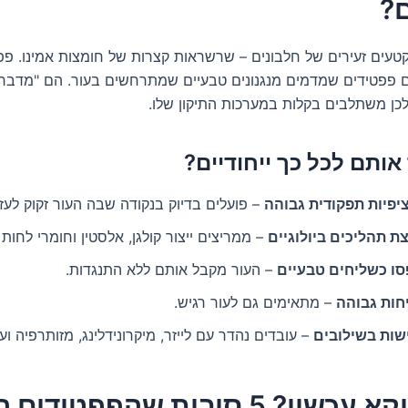
ם?
טעים זעירים של חלבונים – שרשראות קצרות של חומצות אמינו. פפ
ם פפטידים שמדמים מנגנונים טבעיים שמתרחשים בעור. הם "מדבר
לכן משתלבים בקלות במערכות התיקון שלו.
אותם לכל כך ייחודיים?
יפיות תפקודית גבוהה
– פועלים בדיוק בנקודה שבה העור זקוק לעז
ת תהליכים ביולוגיים
– ממריצים ייצור קולגן, אלסטין וחומרי לחות 
סו כשליחים טבעיים
– העור מקבל אותם ללא התנגדות.
חות גבוהה
– מתאימים גם לעור רגיש.
שות בשילובים
– עובדים נהדר עם לייזר, מיקרונידלינג, מזותרפיה ועו
למה דווקא עכשיו? 5 סיבות שהפפטידים