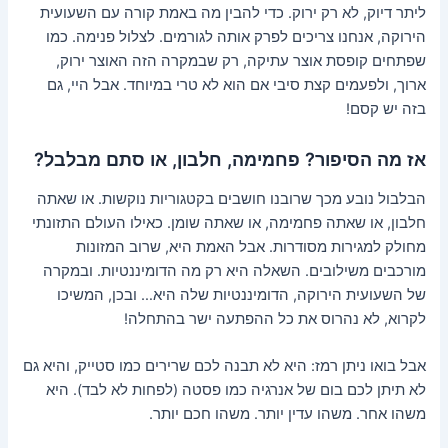
ליתר דיוק, לא רק ירוק. כדי להבין מה באמת קורה עם השעועית
הירוקה, אנחנו צריכים לפרק אותה לגורמים. לצלול פנימה. כמו
שפתחים קופסת אוצר עתיקה, רק שבמקרה הזה האוצר ירוק,
ארוך, ולפעמים קצת סיבי אם הוא לא טרי במיוחד. אבל היי, גם
בזה יש קסם!
אז מה הסיפור? פחמימה, חלבון, או סתם מבלבל?
הבלבול נובע מכך שרובנו חושבים בקטגוריות נוקשות. או שאתה
חלבון, או שאתה פחמימה, או שאתה שומן. כאילו העולם התזונתי
מחולק למגירות מסודרות. אבל האמת היא, שרוב המזונות
מורכבים משילובים. השאלה היא רק מה הדומיננטיות. ובמקרה
של השעועית הירוקה, הדומיננטיות שלה היא… ובכן, המשיכו
לקרוא, לא נהרוס את כל ההפתעה ישר בהתחלה!
אבל בואו ניתן רמז: היא לא תבנה לכם שרירים כמו סטייק, והיא גם
לא תיתן לכם בום של אנרגיה כמו פסטה (לפחות לא לבד). היא
משהו אחר. משהו עדין יותר. משהו חכם יותר.