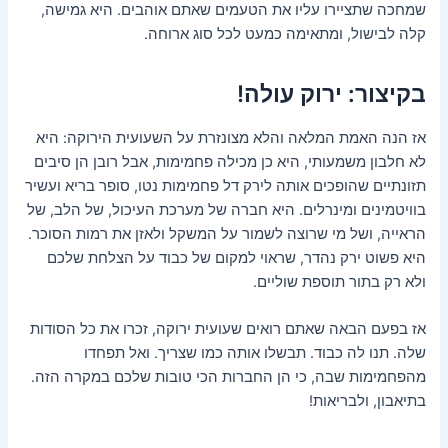
שמחכה שתציירו עליו את הטעמים שאתם אוהבים. היא גמישה,
קלה לבישול, ומתאימה כמעט לכל סוג ארוחה.
בקיצור: ירוק עולה!
אז הנה האמת המלאה והלא מצונזרת על השעועית הירוקה: היא
לא חלבון משמעותי, היא כן מכילה פחמימות, אבל רובן הן סיבים
תזונתיים שהופכים אותה לירק דל פחמימות נטו, סופר בריא ועשיר
בוויטמינים ומינרלים. היא חברה של מערכת העיכול, של הלב, של
הראייה, ושל מי שרוצה לשמור על המשקל ולאזן את רמות הסוכר.
היא פשוט ירק נהדר, שראוי למקום של כבוד על הצלחת שלכם
ולא רק בתור תוספת שוליים.
אז בפעם הבאה שאתם רואים שעועית ירוקה, זכרו את כל הסודות
שלה. תנו לה כבוד. תבשלו אותה כמו שצריך. ואל תפחדו
מהפחמימות שבה, כי הן החברות הכי טובות שלכם במקרה הזה.
בתיאבון, ולבריאות!