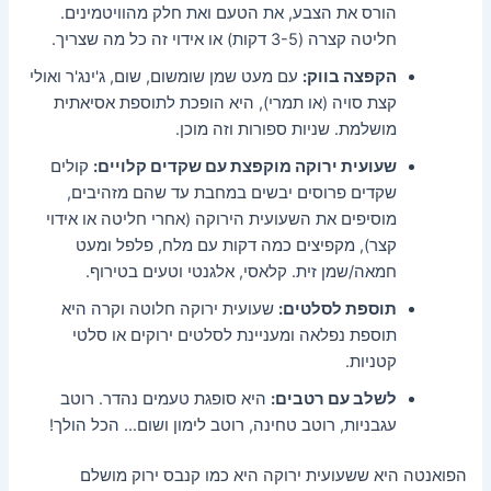
הורס את הצבע, את הטעם ואת חלק מהוויטמינים.
חליטה קצרה (3-5 דקות) או אידוי זה כל מה שצריך.
הקפצה בווק:
עם מעט שמן שומשום, שום, ג'ינג'ר ואולי
קצת סויה (או תמרי), היא הופכת לתוספת אסיאתית
מושלמת. שניות ספורות וזה מוכן.
שעועית ירוקה מוקפצת עם שקדים קלויים:
קולים
שקדים פרוסים יבשים במחבת עד שהם מזהיבים,
מוסיפים את השעועית הירוקה (אחרי חליטה או אידוי
קצר), מקפיצים כמה דקות עם מלח, פלפל ומעט
חמאה/שמן זית. קלאסי, אלגנטי וטעים בטירוף.
תוספת לסלטים:
שעועית ירוקה חלוטה וקרה היא
תוספת נפלאה ומעניינת לסלטים ירוקים או סלטי
קטניות.
לשלב עם רטבים:
היא סופגת טעמים נהדר. רוטב
עגבניות, רוטב טחינה, רוטב לימון ושום… הכל הולך!
הפואנטה היא ששעועית ירוקה היא כמו קנבס ירוק מושלם