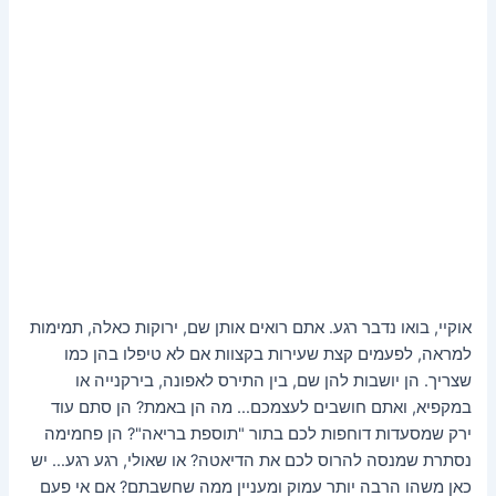
אוקיי, בואו נדבר רגע. אתם רואים אותן שם, ירוקות כאלה, תמימות
למראה, לפעמים קצת שעירות בקצוות אם לא טיפלו בהן כמו
שצריך. הן יושבות להן שם, בין התירס לאפונה, בירקנייה או
במקפיא, ואתם חושבים לעצמכם… מה הן באמת? הן סתם עוד
ירק שמסעדות דוחפות לכם בתור "תוספת בריאה"? הן פחמימה
נסתרת שמנסה להרוס לכם את הדיאטה? או שאולי, רגע רגע… יש
כאן משהו הרבה יותר עמוק ומעניין ממה שחשבתם? אם אי פעם