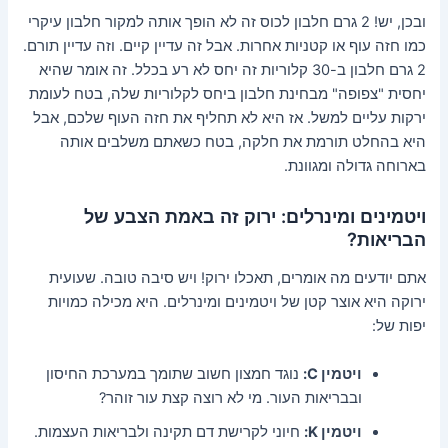
ובכן, יש! 2 גרם חלבון לכוס זה לא הופך אותה למקור חלבון עיקרי
כמו חזה עוף או קטניות אחרות. אבל זה עדיין קיים. וזה עדיין תורם.
2 גרם חלבון ב-30 קלוריות זה יחס לא רע בכלל. זה אומר שהיא
יחסית "צפופה" מבחינת חלבון ביחס לקלוריות שלה, בטח לעומת
ירקות עליים למשל. אז היא לא תחליף את חזה העוף שלכם, אבל
היא בהחלט תורמת את חלקה, בטח כשאתם משלבים אותה
בארוחה גדולה ומגוונת.
ויטמינים ומינרלים: ירוק זה באמת הצבע של
הבריאות?
אתם יודעים מה אומרים, תאכלו ירוק! ויש סיבה טובה. שעועית
ירוקה היא אוצר קטן של ויטמינים ומינרלים. היא מכילה כמויות
יפות של:
ויטמין C:
נוגד חמצון חשוב שתומך במערכת החיסון
ובבריאות העור. מי לא רוצה קצת עור זוהר?
ויטמין K:
חיוני לקרישת דם תקינה ולבריאות העצמות.