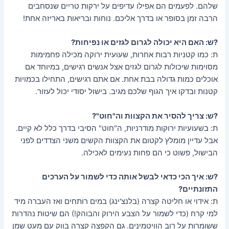
שלהם. לפעמים הם אפילו עדיפים על ירקות טריים שנסחבים
הרבה זמן בסופר או בדרך אליכם. נוחות ובריאות באריזה אחת!
?ש: האם היא יכולה לגרום לגזים או נפיחות?
ת: כמו קטניות רבות אחרות, שעועית ירוקה מכילה פחמימות
מסוימות שיכולות לגרום לגזים אצל אנשים רגישים, במיוחד אם
אוכלים כמות גדולה בבת אחת. אם אתם רגישים, התחילו בכמויות
קטנות ובדקו איך הגוף שלכם מגיב. בישול יסודי יכול לעזור.
?ש: צריך להסיר את הקצוות וה"חוט"?
ת: בשעועיות ירוקות מודרניות, ה"חוט" הסיבי בדרך כלל לא קיים.
אבל עדיין מומלץ לקטום את הקצוות הקשים משני הצדדים לפני
הבישול, פשוט כי הם פחות נעימים לאכילה.
?ש: איך הכי כדאי לבשל אותה כדי לשמור על הערכים
התזונתיים?
ת: אידוי או חליטה קצרה (בלנצ'ינג) במים רותחים ואז העברה מיד
למי קרח (כדי לשמור על הצבע הירוק והבוהק!) הם שיטות נהדרות
ששומרות על רוב הוויטמינים. גם הקפצה קצרה בווק עם מעט שמן