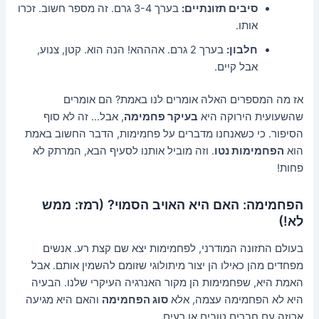
סיבים תזונתיים:
בערך 3-4 גרם. זה מספר חשוב. זכרו
אותו.
חלבון:
בערך 2 גרם. אהההא! הנה הוא. קטן, צנוע,
אבל קיים.
אז מה המספרים האלה אומרים לנו באמת? הם אומרים
שהשעועית הירוקה היא
בעיקר פחמימה
, אבל… זה לא סוף
הסיפור. כי כשאנחנו מדברים על פחמימות, הדבר החשוב באמת
הוא
הפחמימות נטו
. וזה מוביל אותנו לסעיף הבא, המרתק לא
פחות!
הפחמימה: האם היא האויב הסמוי? (רמז: ממש
לא!)
בעולם התזונה המודרני, לפחמימות יצא שם קצת רע. אנשים
מפחדים מהן כאילו הן יצור מיתולוגי שזומם להשמין אותם. אבל
האמת היא, שפחמימות הן מקור האנרגיה העיקרי שלנו. הבעיה
היא לא הפחמימה עצמה, אלא
סוג הפחמימה
והאם היא מגיעה
ארוזה עם חברים טובים או רעים.