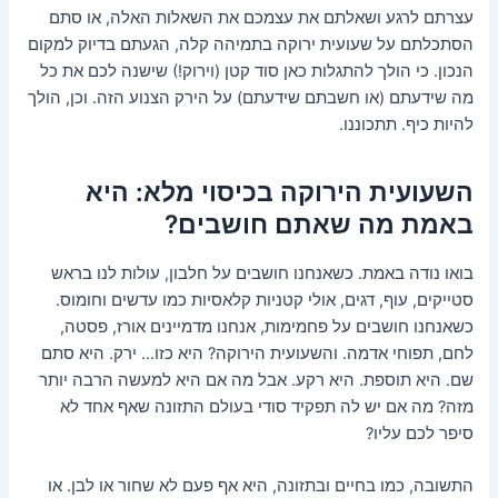
עצרתם לרגע ושאלתם את עצמכם את השאלות האלה, או סתם
הסתכלתם על שעועית ירוקה בתמיהה קלה, הגעתם בדיוק למקום
הנכון. כי הולך להתגלות כאן סוד קטן (וירוק!) שישנה לכם את כל
מה שידעתם (או חשבתם שידעתם) על הירק הצנוע הזה. וכן, הולך
להיות כיף. תתכוננו.
השעועית הירוקה בכיסוי מלא: היא
באמת מה שאתם חושבים?
בואו נודה באמת. כשאנחנו חושבים על חלבון, עולות לנו בראש
סטייקים, עוף, דגים, אולי קטניות קלאסיות כמו עדשים וחומוס.
כשאנחנו חושבים על פחמימות, אנחנו מדמיינים אורז, פסטה,
לחם, תפוחי אדמה. והשעועית הירוקה? היא כזו… ירק. היא סתם
שם. היא תוספת. היא רקע. אבל מה אם היא למעשה הרבה יותר
מזה? מה אם יש לה תפקיד סודי בעולם התזונה שאף אחד לא
סיפר לכם עליו?
התשובה, כמו בחיים ובתזונה, היא אף פעם לא שחור או לבן. או