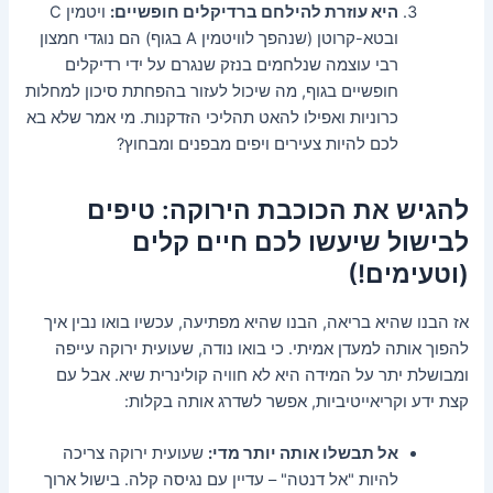
היא עוזרת להילחם ברדיקלים חופשיים:
ויטמין C
ובטא-קרוטן (שנהפך לוויטמין A בגוף) הם נוגדי חמצון
רבי עוצמה שנלחמים בנזק שנגרם על ידי רדיקלים
חופשיים בגוף, מה שיכול לעזור בהפחתת סיכון למחלות
כרוניות ואפילו להאט תהליכי הזדקנות. מי אמר שלא בא
לכם להיות צעירים ויפים מבפנים ומבחוץ?
להגיש את הכוכבת הירוקה: טיפים
לבישול שיעשו לכם חיים קלים
(וטעימים!)
אז הבנו שהיא בריאה, הבנו שהיא מפתיעה, עכשיו בואו נבין איך
להפוך אותה למעדן אמיתי. כי בואו נודה, שעועית ירוקה עייפה
ומבושלת יתר על המידה היא לא חוויה קולינרית שיא. אבל עם
קצת ידע וקריאייטיביות, אפשר לשדרג אותה בקלות:
אל תבשלו אותה יותר מדי:
שעועית ירוקה צריכה
להיות "אל דנטה" – עדיין עם נגיסה קלה. בישול ארוך