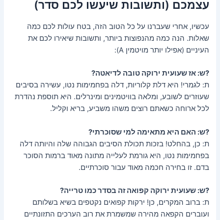
עצמכם (ותשובות שיעשו לכם סדר)
עכשיו, אחרי שעברנו על כל הטוב הזה, בטח עולות לכם כמה
שאלות. הנה כמה מהנפוצות ביותר, ותשובות שיאירו לכם את
העיניים (אפילו יותר מויטמין A):
?ש: אז שעועית ירוקה טובה לדיאטה?
ת: לגמרי! היא דלת קלוריות, דלה בפחמימות נטו, עשירה בסיבים
שעוזרים לשובע, ומלאה בוויטמינים ומינרלים. היא תוספת נהדרת
לכל ארוחה כשאתם רוצים משהו משביע, בריא וקליל.
?ש: האם היא מתאימה למי שסוכרתי?
ת: כן, בהחלט! בזכות תכולת הסיבים הגבוהה שלה והיותה דלה
בפחמימות נטו, היא גורמת לעלייה מתונה מאוד ברמות הסוכר
בדם. זו בחירה חכמה מאוד עבור סוכרתיים.
?ש: שעועית ירוקה קפואה זה בסדר כמו טרייה?
ת: ברוב המקרים, כן! ירקות קפואים נקטפים בשיא בשלותם
ועוברים הקפאה מהירה שמשמרת את רוב הערכים התזונתיים