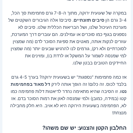
במקרה של שעועית ירוקה, מתוך ה-7-8 גרם פחמימות סך הכל,
3-4 גרם הן
סיבים תזונתיים
. סיבים! אלה הגיבורים השקטים של
מערכת העיכול שלנו, ושל הבריאות הכללית שלנו. סיבים לא
נספגים בגוף כמו סוכרים או עמילנים. הם עוברים דרך המערכת,
עוזרים לנקות אותה, מאטים את ספיגת הסוכר לדם (מה שמצוין
לסוכרתיים ולא רק), גורמים לנו להרגיש שבעים יותר (מה שמצוין
למי שמנסה לשמור על המשקל או לרדת בו), ומזינים את
החיידקים הטובים בבטן שלנו.
אז כמה פחמימות "נספגות" יש בשעועית ירוקה? בערך 4-5 גרם
בלבד לכוס. זה כלום! זה הופך אותה לירק
דל מאוד בפחמימות
נטו
. זו הסיבה שהיא מתאימה נהדר לדיאטות דלות פחמימה כמו
קטו (במידה, כמובן) ולמי שמנסה לאזן את רמות הסוכר בדם. אז
לא, הפחמימה בשעועית הירוקה היא לא אויב. היא חלק מחבילה
מנצחת!
החלבון הקטן והצנוע: יש שם משהו?