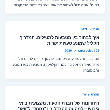
בחו"ל. אתה יכול לשמוע את אותו שיר באוזניות הכי יקרות,
אנטי אייג'ינג
איך לבחור בין מטבעות למטילים: המדריך
הקליל שמונע טעויות יקרות
25 בפברואר 2026
/
dolev
אם כבר החלטת להכניס זהב או כסף פיזיים לחיים שלך,
מהר מאוד תיתקל בדילמה הקלאסית: מטבעות כמו מטבע
זהב סוברין
הסרת שיער
היתרונות של חברת הסעות מקצועית בימי
גיבוש – למה זה ההבדל בין “נחמד” ל”וואו”