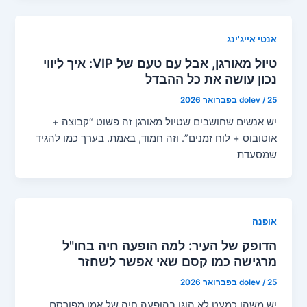
אנטי אייג'ינג
טיול מאורגן, אבל עם טעם של VIP: איך ליווי
נכון עושה את כל ההבדל
25 בפברואר 2026
/
dolev
יש אנשים שחושבים שטיול מאורגן זה פשוט “קבוצה +
אוטובוס + לוח זמנים”. וזה חמוד, באמת. בערך כמו להגיד
שמסעדת
אופנה
הדופק של העיר: למה הופעה חיה בחו"ל
מרגישה כמו קסם שאי אפשר לשחזר
25 בפברואר 2026
/
dolev
יש משהו כמעט לא הוגן בהופעה חיה של אמן מפורסם